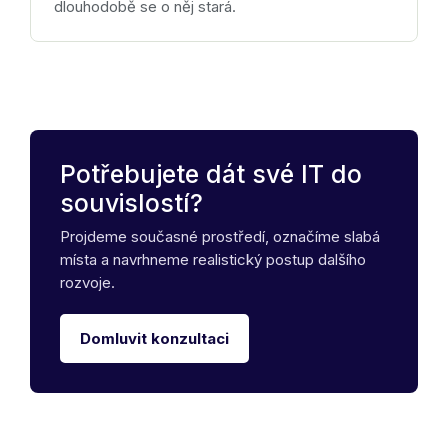
dlouhodobě se o něj stará.
Potřebujete dát své IT do
souvislostí?
Projdeme současné prostředí, označíme slabá
místa a navrhneme realistický postup dalšího
rozvoje.
Domluvit konzultaci